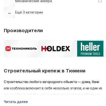
Механические анкера
12
...
Ещё
3
категории
Производители
Строительный крепеж в Тюмени
Строительство любого загородного объекта — дома, бани
или хозблока включает в себя несколько этапов, и ни один из
них не обходится без использования самых разнообразных
металлических крепежей (метизов), предназначенных для
Читать далее