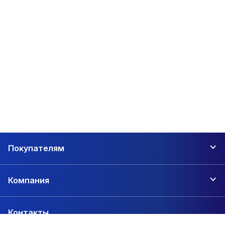
прочного соединения элементов строительных материалов.
Мы учитываем покупательский спрос и работаем только с
известными и надежными поставщиками метизов. Сегодня
наиболее востребованы устойчивые к коррозии метизы из
нержавеющей стали, применение которых обеспечивает
надежность соединения и значительно увеличивает
эксплуатационный срок любого строения.
В нашем интернет-магазине Вы можете приобрести
метизы
из нержавеющей стали
оптом от производителя,
благодаря чему мы осуществляем продажу лучших товаров
по самым низким ценам.
Покупателям
При возведении любого объекта Вам могут потребоваться
самые разные виды стального крепежа, которые Вы найдете
Компания
в нашем каталоге:
гвозди (трефовые, рифленые, винтовые), разной длины и
Контакты
диаметра стержня;