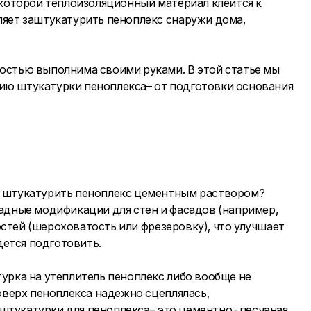
 которой теплоизоляционный материал клеится к
ляет заштукатурить пеноплекс снаружи дома,
остью выполнима своими руками. В этой статье мы
ию штукатурки пеноплекса– от подготовки основания
и штукатурить пеноплекс цементным раствором?
адные модификации для стен и фасадов (например,
стей (шероховатость или фрезеровку), что улучшает
дется подготовить.
урка на утеплитель пеноплекс либо вообще не
оверх пеноплекса надежно сцеплялась,
 штукатурки для пеноплекса– это цементно-песчаная