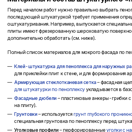
Перед началом работ нужно правильно выбрать пеноп
последующей штукатуркой требует применения опред
оштукатуривания. Например, выпускается специальн
плиты имеют фрезерованную шероховатую поверхность
дополнительно обработать (см. ниже).
Полный список материалов для мокрого фасада по п
Клей-штукатурка для пеноплекса для наружных р
для приклейки плит к стене, и для формирования 
Армирующая стеклотканевая сетка
– фасадная щел
для штукатурки по пеноплексу
укладывается в баз
Фасадные дюбели
– пластиковые анкеры-грибки с
на плиту).
Грунтовки
– используется
грунт глубокого проникн
специальная грунтовка по пеноплексу перед штук
Уголковые профили
– перфорированные
уголки с н