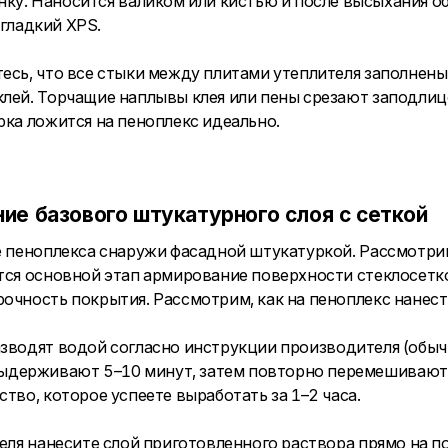
ку. Наносится валиком или кистью и после высыхания о
гладкий XPS.
тесь, что все стыки между плитами утеплителя заполнен
клей. Торчащие наплывы клея или пены срезают заподли
рка ложится на пеноплекс идеально.
ние базового штукатурного слоя с сеткой
ке пеноплекса снаружи фасадной штукатуркой. Рассмотри
ется основной этап армирование поверхности стеклосет
очность покрытия. Рассмотрим, как на пеноплекс нанести
зводят водой согласно инструкции производителя (обыч
ыдерживают 5–10 минут, затем повторно перемешивают.
тво, которое успеете выработать за 1–2 часа.
ля нанесите слой приготовленного раствора прямо на п