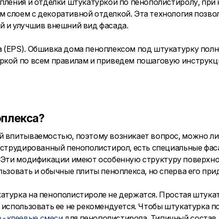
епления и отделки штукатуркой по пенополистиролу, при
 слоем с декоративной отделкой. Эта технология позво
й и улучшив внешний вид фасада.
 (EPS). Обшивка дома пеноплексом под штукатурку полн
уркой по всем правилам и приведем пошаговую инструкц
оплекса?
ой впитываемостью, поэтому возникает вопрос, можно л
экструдированный пенополистирол, есть специальные фас
. Эти модификации имеют особенную структуру поверхно
льзовать и обычные плиты пеноплекса, но сперва его при
атурка на пенополистироле не держатся. Простая штукат
 использовать ее не рекомендуется. Чтобы штукатурка п
о-клеевые смеси
для пенополистирола. Типичный состав