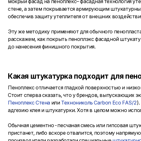
мокрый фасад на пеноплекс– фасадная технология ут
стене, а затем покрывается армирующим штукатурным
обеспечив защиту утеплителя от внешних воздействи
Эту же методику применяют для обычного пенопласта
расскажем, как покрыть пеноплэкс фасадной штукат
до нанесения финишного покрытия.
Какая штукатурка подходит для пен
Пеноплекс отличается гладкой поверхностью и низк
Стоит сперва сказать, что у брендов, выпускающих 
Пеноплекс Стена
или
Технониколь Carbon Eco FAS/2
)
адгезию клея и штукатурки. Хотя в целом можно испо
Обычная цементно-песчаная смесь или гипсовая штук
пристанет, либо вскоре отвалится, поэтому напрямую
производители разработали специальные
штукатурн