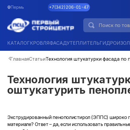
Пермь
+7
(
342
)
206-01-47
КАТАЛОГ
КРОВЛЯ
ФАСАД
УТЕПЛИТЕЛЬ
ГИДРОИЗО
Главная
Статьи
Технология штукатурки фасада по 
Технология штукатурк
оштукатурить пенопл
Экструдированный пенополистирол (ЭППС) широко при
материале? Ответ – да, если использовать правильн