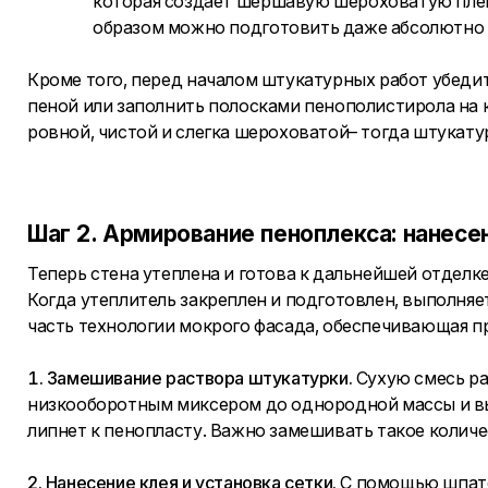
которая создает шершавую шероховатую плен
образом можно подготовить даже абсолютно 
Кроме того, перед началом штукатурных работ убеди
пеной или заполнить полосками пенополистирола на 
ровной, чистой и слегка шероховатой– тогда штукату
Шаг 2. Армирование пеноплекса: нанесе
Теперь стена утеплена и готова к дальнейшей отдел
Когда утеплитель закреплен и подготовлен, выполня
часть технологии мокрого фасада, обеспечивающая пр
1. Замешивание раствора штукатурки.
Сухую смесь ра
низкооборотным миксером до однородной массы и в
липнет к пенопласту. Важно замешивать такое количес
2. Нанесение клея и установка сетки.
С помощью шпате