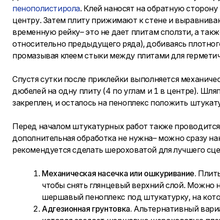
пенополистирола
. Клей наносят на обратную сторону
центру. Затем плиту прижимают к стене и выравнива
временную рейку– это не дает плитам сползти, а та
относительно предыдущего ряда), добиваясь плотног
промазывая клеем стыки между плитами для гермети
Спустя сутки после приклейки выполняется механичес
дюбелей на одну плиту (4 по углам и 1 в центре). Ш
закреплен, и осталось на пеноплекс положить штукат
Перед началом штукатурных работ также проводится 
дополнительная обработка не нужна– можно сразу н
рекомендуется сделать шероховатой для лучшего сцеп
Механическая насечка или ошкуривание.
Плиты
чтобы снять глянцевый верхний слой. Можно н
шершавый пеноплекс под штукатурку, на кото
Адгезионная грунтовка.
Альтернативный вари