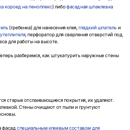
а короед на пеноплекс
) либо
фасадная шпаклевка
тель
(гребенка) для нанесения клея,
гладкий шпатель
и
 утеплителя
, перфоратор для сверления отверстий под
еса для работы на высоте.
Теперь разберемся, как штукатурить наружные стены
ся старые отслаивающиеся покрытия, их удаляют.
левкой. Стены очищают от пыли и грунтуют
основы.
а фасад
специальным клеевым составом для