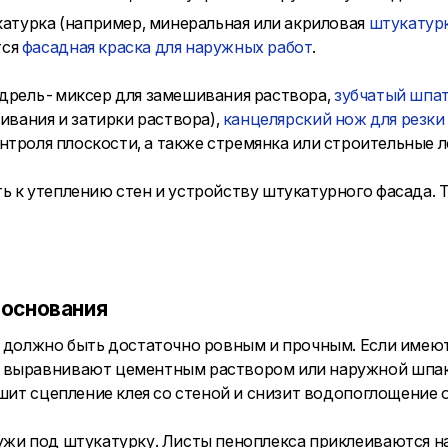
атурка (например, минеральная или акриловая
штукатурк
тся
фасадная краска для наружных работ
.
дрель-миксер для замешивания раствора,
зубчатый шпа
ивания и затирки раствора),
канцелярский нож для резки
нтроля плоскости, а также стремянка или строительные л
ь к утеплению стен и устройству штукатурного фасада. 
 основания
а должно быть достаточно ровным и прочным. Если имеют
м выравнивают цементным раствором или наружной шпак
чшит сцепление клея со стеной и снизит водопоглощение 
ужи под штукатурку. Листы пеноплекса приклеиваются н