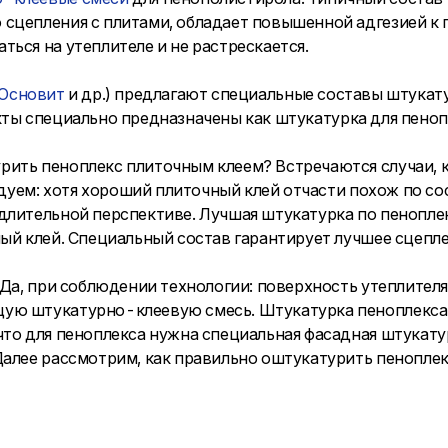
сцепления с плитами, обладает повышенной адгезией к 
ься на утеплителе и не растрескается.
Основит
и др.) предлагают специальные составы штукат
кты специально предназначены как штукатурка для пено
рить пеноплекс плиточным клеем? Встречаются случаи, 
ендуем: хотя хороший плиточный клей отчасти похож по с
 длительной перспективе. Лучшая штукатурка по пенопл
ый клей. Специальный состав гарантирует лучшее сцепле
 Да, при соблюдении технологии: поверхность утеплителя
ю штукатурно-клеевую смесь. Штукатурка пеноплекса бе
что для пеноплекса нужна специальная фасадная штукат
Далее рассмотрим, как правильно оштукатурить пеноплек