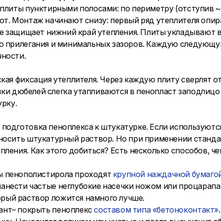
 плиты пунктирными полосами: по периметру (отступив ~
ют. Монтаж начинают снизу: первый ряд утеплителя опир
кже защищает нижний край утепления. Плиты укладывают
о прилегания и минимальных зазоров. Каждую следующу
чности.
кая фиксация утеплителя. Через каждую плиту сверлят о
ляпки дюбелей слегка утапливаются в пенопласт заподлиц
урку.
подготовка пеноплекса к штукатурке. Если используют
аносить штукатурный раствор. Но при применении станд
ления. Как этого добиться? Есть несколько способов, ч
 пенополистирола проходят
крупной наждачной бумаго
анести частые неглубокие насечки ножом или процарапат
рый раствор ложится намного лучше.
ант– покрыть пеноплекс
составом типа «бетоноконтакт»