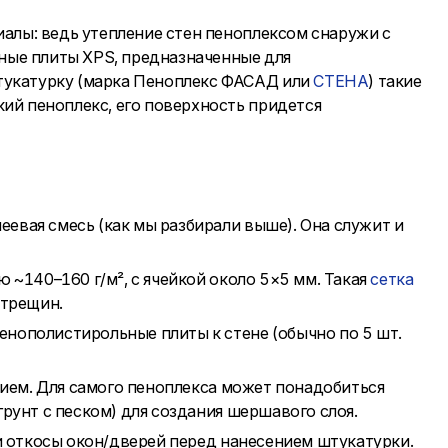
алы: ведь утепление стен пеноплексом снаружи с
ные плиты XPS, предназначенные для
тукатурку (марка Пеноплекс ФАСАД или
СТЕНА
) такие
ий пеноплекс, его поверхность придется
вая смесь (как мы разбирали выше). Она служит и
 ~140–160 г/м², с ячейкой около 5×5 мм. Такая
сетка
 трещин.
нополистирольные плиты к стене (обычно по 5 шт.
ием. Для самого пеноплекса может понадобиться
рунт с песком) для создания шершавого слоя.
 и откосы окон/дверей перед нанесением штукатурки.