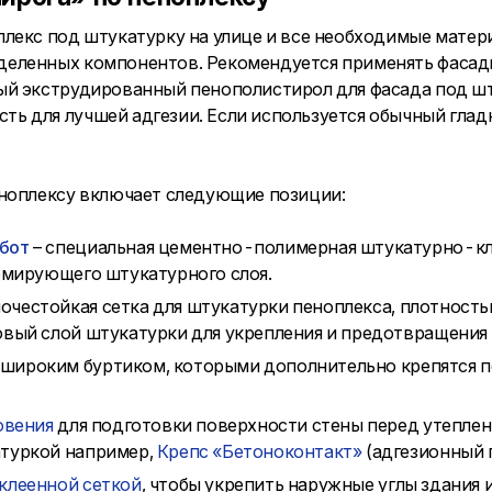
лекс под штукатурку на улице и все необходимые матери
еленных компонентов. Рекомендуется применять фасад
ый экструдированный пенополистирол для фасада под ш
 для лучшей адгезии. Если используется обычный гладк
еноплексу включает следующие позиции:
абот
– специальная цементно-полимерная штукатурно-клее
армирующего штукатурного слоя.
очестойкая сетка для штукатурки пеноплекса, плотностью
овый слой штукатурки для укрепления и предотвращения
 широким буртиком, которыми дополнительно крепятся пе
овения
для подготовки поверхности стены перед утеплен
атуркой например,
Крепс «Бетоноконтакт»
(адгезионный г
аклеенной сеткой
, чтобы укрепить наружные углы здания