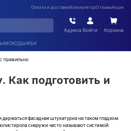
Оплата и доставка
Калькулятор
Отзывы
Акции
Адреса
Войти
Корзина
ДЫМОХОДЫ
ЖБК
кс правильно
. Как подготовить и
 держаться фасадная штукатурка на таком гладком
ополистирола снаружи часто называют системой