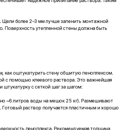
беспечивает надежное прилипание раствора. Таким
ы. Щели более 2–3 мм лучше запенить монтажной
цо. Поверхность утепленной стены должна быть
м, как оштукатурить стену обшитую пеноплексом.
кой с помощью клеевого раствора. Это важнейшая
 штукатурку с сеткой шаг за шагом:
но ~6 литров воды на мешок 25 кг). Размешивают
 Готовый раствор получается пластичным и хорошо
оверхность пеноплекса. Рекомендуемая толщина