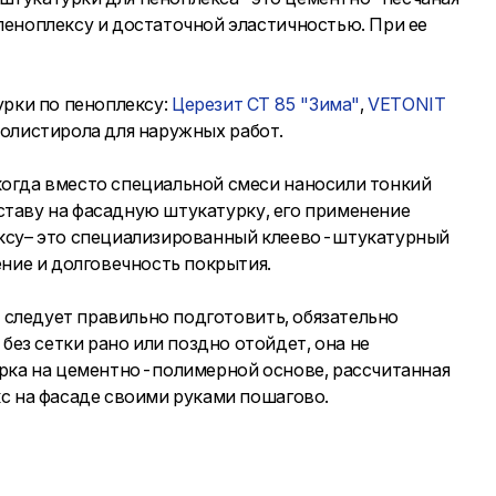
пеноплексу и достаточной эластичностью. При ее
урки по пеноплексу:
Церезит CT 85 "Зима"
,
VETONIT
полистирола для наружных работ.
когда вместо специальной смеси наносили тонкий
оставу на фасадную штукатурку, его применение
ексу– это специализированный клеево-штукатурный
ние и долговечность покрытия.
 следует правильно подготовить, обязательно
з сетки рано или поздно отойдет, она не
урка на цементно-полимерной основе, рассчитанная
с на фасаде своими руками пошагово.