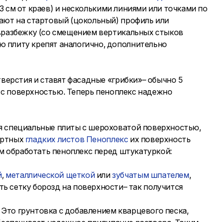
3 см от краев) и несколькими линиями или точками по
ают на стартовый (цокольный) профиль или
 вразбежку (со смещением вертикальных стыков
ю плиту крепят аналогично, дополнительно
тверстия и ставят фасадные «грибки»– обычно 5
о с поверхностью. Теперь пеноплекс надежно
ся специальные плиты с шероховатой поверхностью,
артных
гладких листов Пеноплекс
их поверхность
ем обработать пеноплекс перед штукатуркой:
й
,
металлической щеткой
или
зубчатым шпателем
,
ь сетку борозд на поверхности– так получится
. Это грунтовка с добавлением кварцевого песка,