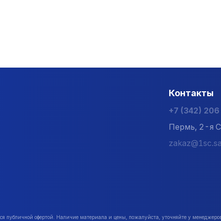
шний диаметр меньше номинального. При «прямой замене
сти стали.
зводителя ETIZ можно в стйромагазине "Первый Стройце
Контакты
+7 (342) 20
Пермь, 2-я С
zakaz@1sc.sa
публичной офертой. Наличие материала и цены, пожалуйста, уточняйте у менеджеро