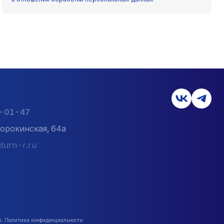
» стали, без уменьшения диаметра, прочность
нтр" в Перми.
6-01-47
орокинская, 64а
turn-r.ru
в. Политика конфиденциальности