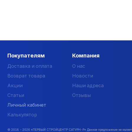
Серия ЭТИЗ
– выпущена по ТУ производителя, вне
композита серии ЭТИЗ будет в 2 раза выше прочно
Купить оригинальную композитную арматуру от прои
Покупателям
Компания
Доставка и оплата
О нас
Возврат товара
Новости
Акции
Наши адреса
Статьи
Отзывы
Личный кабинет
Калькулятор
© 2016 -
2026
«ПЕРВЫЙ СТРОЙЦЕНТР САТУРН-Р» Данное предложение не является 