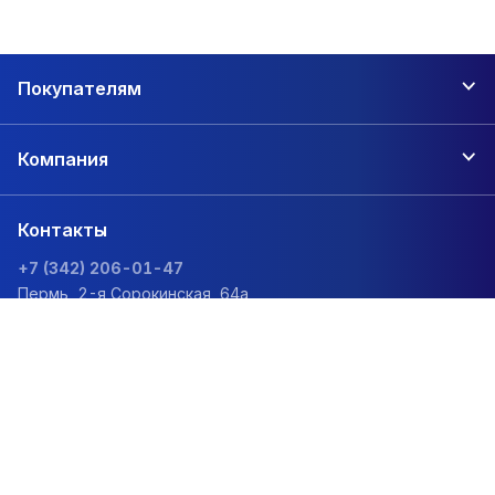
мастики битумные «ТЕХНОНИКОЛЬ»;
ветрозащиту и пароизоляцию «ТЕХНОНИКОЛЬ»;
Покупателям
элементы вентиляции (колпаки, аэраторы для кровли,
адаптеры и прочее);
Компания
ТЕХНОНИКОЛЬ»;
ламельные и прошивные маты;
Контакты
жесткие плиты из каменной ваты;
+7 (342) 206-01-47
ленту герметик, клей и пену «ТЕХНОНИКОЛЬ».
Пермь, 2-я Сорокинская, 64а
zakaz@1sc.saturn-r.ru
Купить материалы концерна «ТЕХНОНИКОЛЬ» через наш
интернет-магазин вы можете в Перми и многих других
городах России. Вся представленная на каталожных
страницах продукция проходит проверку по
Политика обработки персональных данных
международному качественному стандарту, что
гарантирует ее безукоризненные технические