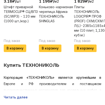
3.18
₽
/
1 196
₽
/
1 829
₽
/
шт
м2
м2
Штифт приварной
Коньково-карнизная
Плиты
TERMOCLIP® СЦ/ВП3
черепица Африка
ТЕХНОНИКОЛЬ
(SC/WP3) - 120 мм
ТЕХНОНИКОЛЬ
LOGICPIR® ПРОФ
(1000 шт./кор.)
SHINGLAS
(PROF) СХМ/СХМ 
Л(L)-2385х1185х
мм (10 плит; 1,13
куб.м.)
Под заказ
Под заказ
Под заказ
В корзину
В корзину
В корзину
Купить
ТЕХНОНИКОЛЬ
Корпорация «ТЕХНОНИКОЛЬ» является крупнейшим в
Европе и РФ производителем и поставщиком
высококачественных материалов для кровельных работ, а
также гидро- и теплоизоляционной продукции. На
Читать далее
сегодняшний день более двухсот миллионов человек по