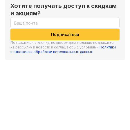
превосходную герметизацию поверхностей за счет
Хотите получать доступ к скидкам
толстого битумного слоя:
и акциям?
высокая адгезия практически со всеми строительными
материалами;
Подписаться
увеличенная механическая прочность;
По нажатию на кнопку, подтверждаю желание подписаться
устойчивость к любым негативным факторам, включая
на рассылку и новости и соглашаюсь с условиями
Политики
в отношении обработки персональных данных
УФ-излучение и агрессивные среды;
простой монтаж благодаря эластичности ленты
-
герметика «Никобенд»;
долговечность.
Широкая линейка продукции «Никобенд» герметизирующих
лент классифицируется в зависимости от области их
применения – от паро- и гидроизоляции монтажных швов до
герметизации металлических труб и виброизоляции
сантехники.