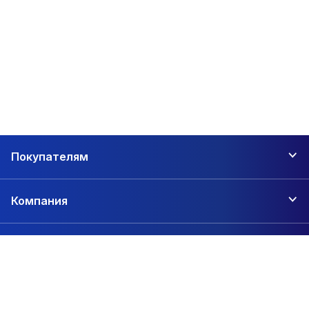
Выгодно купить любую разновидность «Никобенд» ленты
вы
можете в интернет-магазине «ПЕРВЫЙ СТРОЙЦЕНТР
САТУРН-Р». Мы являемся официальным дистрибьютором
компании «Технониколь», поэтому предлагаем своим
покупателям самые низкие по региону цены, с доставкой
в Перми.
Покупателям
Компания
Контакты
+7 (342) 206-01-47
Пермь, 2-я Сорокинская, 64а
zakaz@1sc.saturn-r.ru