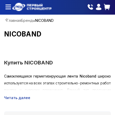
Главная
Бренды
NICOBAND
NICOBAND
Купить
NICOBAND
Самоклеящаяся герметизирующая
лента
N
icoband
широко
используется на всех этапах строительно-ремонтных работ
внутри и снаружи помещения. Данный тип продукции
«Технониколь» напоминает традиционный строительный
Читать далее
скотч, но обладает массой многократно улучшенных
эксплуатационных характеристик, обеспечивающих