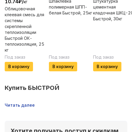
10.74
₽
/
Шпаклевка
Штукатурка
кг
полимерная ШПП-
цементная
Облицовочная
белая Быстрой, 25кг
кладочная ШКЦ-2
клеевая смесь для
Быстрой, 30кг
системы
cкрепленной
теплоизоляции
Быстрой ОК-
теплоизоляция, 25
кг
Под заказ
Под заказ
Под заказ
В корзину
В корзину
В корзину
Купить
БЫСТРОЙ
Читать далее
Хотите получать доступ к скидкам