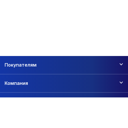
Покупателям
Компания
Контакты
+7 (342) 206-01-47
Пермь, 2-я Сорокинская, 64а
zakaz@1sc.saturn-r.ru