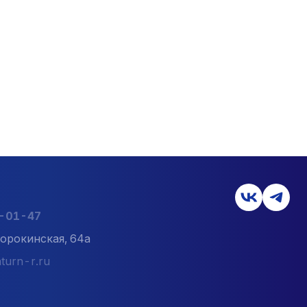
6-01-47
орокинская, 64а
turn-r.ru