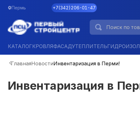
Пермь
+7
(
342
)
206-01-47
КАТАЛОГ
КРОВЛЯ
ФАСАД
УТЕПЛИТЕЛЬ
ГИДРОИЗО
Главная
Новости
Инвентаризация в Перми!
Инвентаризация в Пер