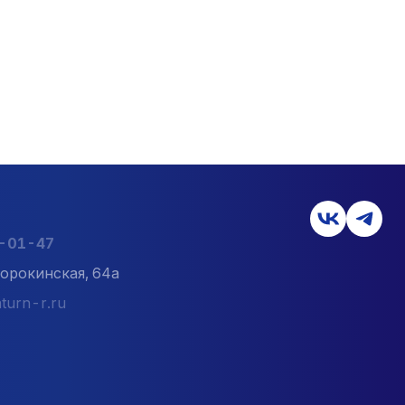
6-01-47
орокинская, 64а
turn-r.ru