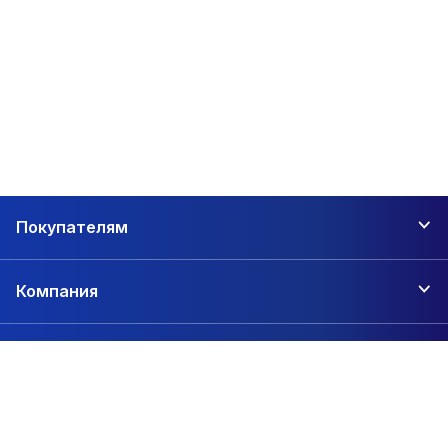
Покупателям
Компания
Контакты
+7 (342) 206-01-47
Пермь, 2-я Сорокинская, 64а
zakaz@1sc.saturn-r.ru