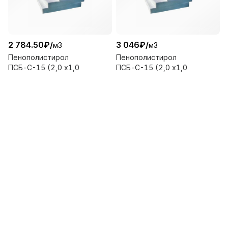
2 784.50
₽
/
3 046
₽
/
м3
м3
Пенополистирол
Пенополистирол
ПСБ-С-15 (2,0 х1,0
ПСБ-С-15 (2,0 х1,0
х0,05) (м3) лайт
х0,1) (м3) лайт
КРЕДО
КРЕДО
В наличии
1
м
В наличии
4
м
3
3
В корзину
В корзину
Производители