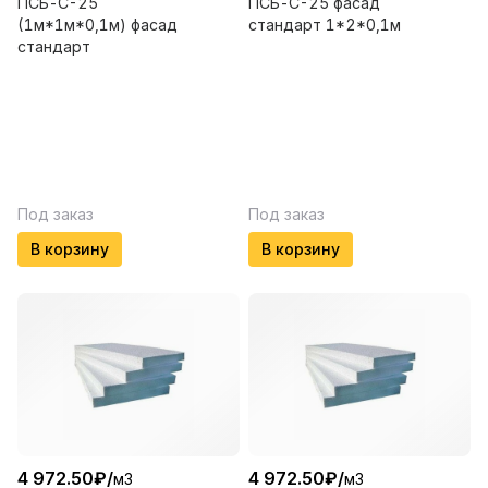
ПСБ-С-25
ПСБ-С-25 фасад
(1м*1м*0,1м) фасад
стандарт 1*2*0,1м
стандарт
Под заказ
Под заказ
В корзину
В корзину
4 972.50
₽
/
4 972.50
₽
/
м3
м3