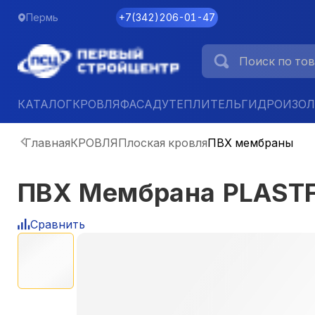
Пермь
+7
(
342
)
206-01-47
КАТАЛОГ
КРОВЛЯ
ФАСАД
УТЕПЛИТЕЛЬ
ГИДРОИЗО
Главная
КРОВЛЯ
Плоская кровля
ПВХ мембраны
ПВХ Мембрана PLASTFO
Сравнить