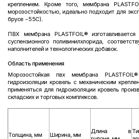
креплением. Кроме того, мембрана PLASTFO
морозостойкостью, идеально подходит для эксп
брусе −55С).
ПВХ мембрана PLASTFOIL® изготавливается 
суспензионного поливинилхлорида, соответс
наполнителей и технологических добавок.
Область применения
Морозостойкая пвх мембрана PLASTFOIL
гидроизоляции кровель с механическим крепле
применяться для гидроизоляции кровель произ
складских и торговых комплексов.
Длина в
Ти
Толщина, мм
Ширина, мм
рулоне, мм
ар