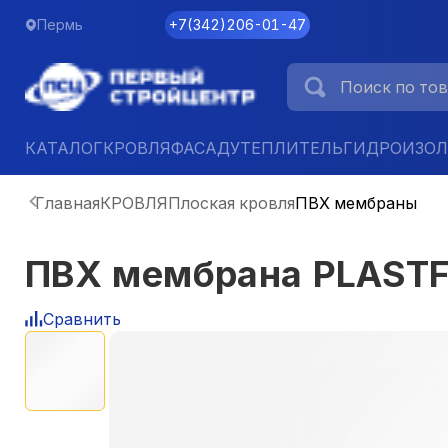
Пермь
+7
(
342
)
206-01-47
КАТАЛОГ
КРОВЛЯ
ФАСАД
УТЕПЛИТЕЛЬ
ГИДРОИЗО
Главная
КРОВЛЯ
Плоская кровля
ПВХ мембраны
ПВХ мембрана PLASTFO
Сравнить