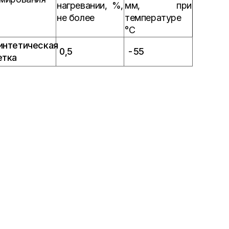
нагревании, %,
мм, при
не более
температуре
°С
интетическая
0,5
-55
етка