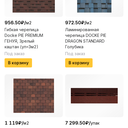
956.50
₽
/
972.50
₽
/
м2
м2
Гибкая черепица
Ламинированная
Docke PIE PREMIUM
черепица DOCKE PIE
ГЕНУЯ, Зрелый
DRAGON STANDARD
каштан (уп=3м2)
Голубика
Под заказ
Под заказ
В корзину
В корзину
1 119
₽
/
7 299.50
₽
/
м2
упак