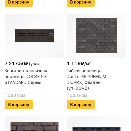
В корзину
В корзину
7 217.50
₽
/
1 119
₽
/
упак
м2
Коньково-карнизная
Гибкая черепица
черепица DOCKE PIE
Docke PIE PREMIUM
STANDARD Серый
ЦЮРИХ, Фладен
(уп=3,1м2)
Под заказ
Под заказ
В корзину
В корзину