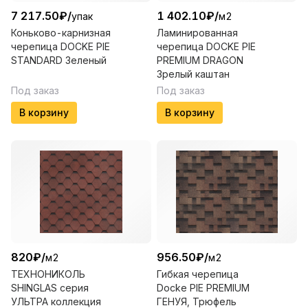
7 217.50
₽
/
1 402.10
₽
/
упак
м2
Коньково-карнизная
Ламинированная
черепица DOCKE PIE
черепица DOCKE PIE
STANDARD Зеленый
PREMIUM DRAGON
Зрелый каштан
Под заказ
Под заказ
В корзину
В корзину
820
₽
/
956.50
₽
/
м2
м2
ТЕХНОНИКОЛЬ
Гибкая черепица
SHINGLAS серия
Docke PIE PREMIUM
УЛЬТРА коллекция
ГЕНУЯ, Трюфель