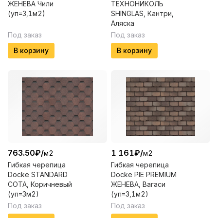
ЖЕНЕВА Чили
ТЕХНОНИКОЛЬ
(уп=3,1м2)
SHINGLAS, Кантри,
Аляска
Под заказ
Под заказ
В корзину
В корзину
763.50
₽
/
1 161
₽
/
м2
м2
Гибкая черепица
Гибкая черепица
Döcke STANDARD
Docke PIE PREMIUM
СОТА, Коричневый
ЖЕНЕВА, Вагаси
(уп=3м2)
(уп=3,1м2)
Под заказ
Под заказ