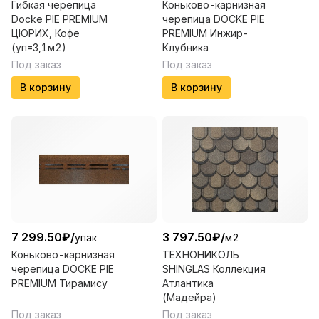
Гибкая черепица
Коньково-карнизная
Docke PIE PREMIUM
черепица DOCKE PIE
ЦЮРИХ, Кофе
PREMIUM Инжир-
(уп=3,1м2)
Клубника
Под заказ
Под заказ
В корзину
В корзину
7 299.50
₽
/
3 797.50
₽
/
упак
м2
Коньково-карнизная
ТЕХНОНИКОЛЬ
черепица DOCKE PIE
SHINGLAS Коллекция
PREMIUM Тирамису
Атлантика
(Мадейра)
Под заказ
Под заказ