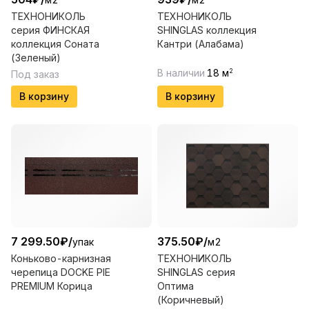
ТЕХНОНИКОЛЬ
ТЕХНОНИКОЛЬ
серия ФИНСКАЯ
SHINGLAS коллекция
коллекция Соната
Кантри (Алабама)
(Зеленый)
В наличии
18
м
2
Под заказ
В корзину
В корзину
7 299.50
₽
/
375.50
₽
/
упак
м2
Коньково-карнизная
ТЕХНОНИКОЛЬ
черепица DOCKE PIE
SHINGLAS серия
PREMIUM Корица
Оптима
(Коричневый)