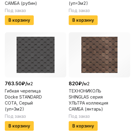
САМБА (рубин)
(уп=3м2)
Под заказ
Под заказ
В корзину
В корзину
763.50
₽
/
820
₽
/
м2
м2
Гибкая черепица
ТЕХНОНИКОЛЬ
Döcke STANDARD
SHINGLAS серия
СОТА, Серый
УЛЬТРА коллекция
(уп=3м2)
САМБА (янтарь)
Под заказ
Под заказ
В корзину
В корзину