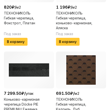
820
₽
/
1 196
₽
/
м2
м2
ТЕХНОНИКОЛЬ
ТЕХНОНИКОЛЬ
Гибкая черепица,
Гибкая черепица,
Фокстрот, Платан
коньково-карнизная,
Аляска
Под заказ
Под заказ
В корзину
В корзину
7 299.50
₽
/
691.50
₽
/
упак
м2
Коньково-карнизная
ТЕХНОНИКОЛЬ
черепица Döcke PIE
Гибкая черепица,
PREMIUM// Ежевика
Кадриль, Дуб