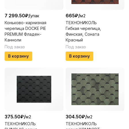
7 299.50
₽
/
665
₽
/
упак
м2
Коньково-карнизная
ТЕХНОНИКОЛЬ
черепица DOCKE PIE
Гибкая черепица,
PREMIUM Фладен-
Финская, Соната
Канноли
Красный
Под заказ
Под заказ
В корзину
В корзину
375.50
₽
/
304.50
₽
/
м2
м2
ТЕХНОНИКОЛЬ
ТЕХНОНИКОЛЬ