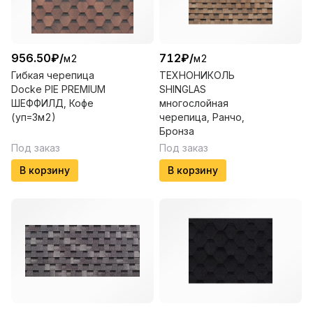
956.50
₽
/
712
₽
/
м2
м2
Гибкая черепица
ТЕХНОНИКОЛЬ
Docke PIE PREMIUM
SHINGLAS
ШЕФФИЛД, Кофе
многослойная
(уп=3м2)
черепица, Ранчо,
Бронза
Под заказ
Под заказ
В корзину
В корзину