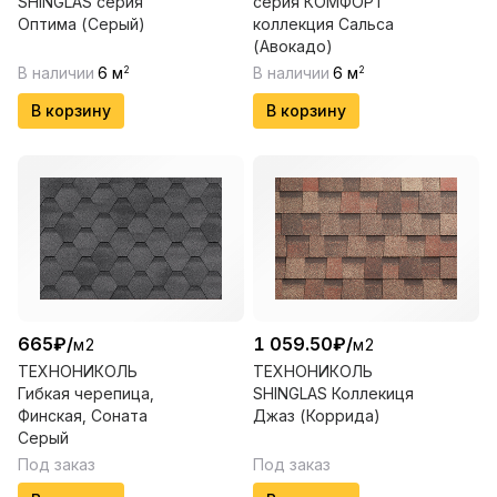
SHINGLAS серия
серия КОМФОРТ
Оптима (Серый)
коллекция Сальса
(Авокадо)
В наличии
6
м
В наличии
6
м
2
2
В корзину
В корзину
665
₽
/
1 059.50
₽
/
м2
м2
ТЕХНОНИКОЛЬ
ТЕХНОНИКОЛЬ
Гибкая черепица,
SHINGLAS Коллекиця
Финская, Соната
Джаз (Коррида)
Серый
Под заказ
Под заказ