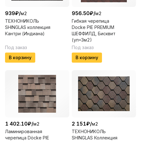
939
₽
/
956.50
₽
/
м2
м2
ТЕХНОНИКОЛЬ
Гибкая черепица
SHINGLAS коллекция
Docke PIE PREMIUM
Кантри (Индиана)
ШЕФФИЛД, Бисквит
(уп=3м2)
Под заказ
Под заказ
В корзину
В корзину
1 402.10
₽
/
2 151
₽
/
м2
м2
Ламинированная
ТЕХНОНИКОЛЬ
черепица Döcke PIE
SHINGLAS Коллекция