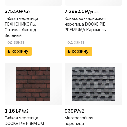
375.50
₽
/
7 299.50
₽
/
м2
упак
Гибкая черепица
Коньково-карнизная
ТЕХНОНИКОЛЬ,
черепица DOCKE PIE
Оптима, Аккорд
PREMIUM// Карамель
Зеленый
Под заказ
Под заказ
В корзину
В корзину
1 161
₽
/
939
₽
/
м2
м2
Гибкая черепица
Многослойная
DOCKE PIE PREMIUM
черепица