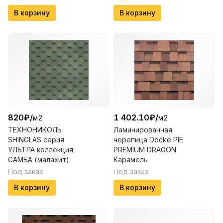
В корзину
В корзину
820
₽
/
1 402.10
₽
/
м2
м2
ТЕХНОНИКОЛЬ
Ламинированная
SHINGLAS серия
черепица Döcke PIE
УЛЬТРА коллекция
PREMIUM DRAGON
САМБА (малахит)
Карамель
Под заказ
Под заказ
В корзину
В корзину