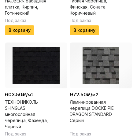
HAUBERK фасадная
Гибкая черепица,
плитка, Кирпич,
Финская, Соната
Готический
Коричневый
Под заказ
Под заказ
В корзину
В корзину
603.50
₽
/
972.50
₽
/
м2
м2
ТЕХНОНИКОЛЬ
Ламинированная
SHINGLAS
черепица DOCKE PIE
многослойная
DRAGON STANDARD
черепица, Фазенда,
Серый
Чёрный
Под заказ
Под заказ