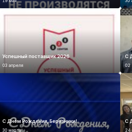
19 мая
30 
Успешный поставщик 2026
С 
03 апреля
02 
С Днем Рождения, Березники!
С 
30 марта
24