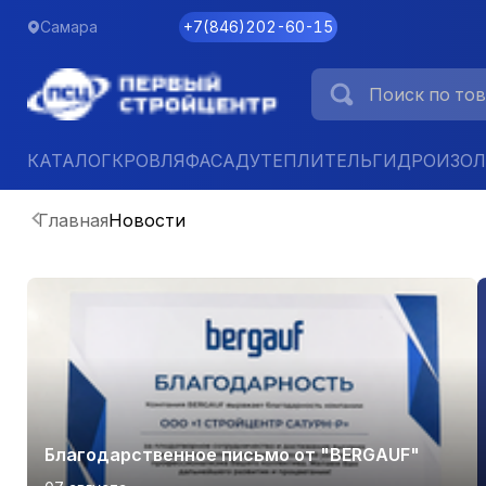
Самара
+7
(
846
)
202-60-15
КАТАЛОГ
КРОВЛЯ
ФАСАД
УТЕПЛИТЕЛЬ
ГИДРОИЗО
Главная
Новости
Благодарственное письмо от "BERGAUF"