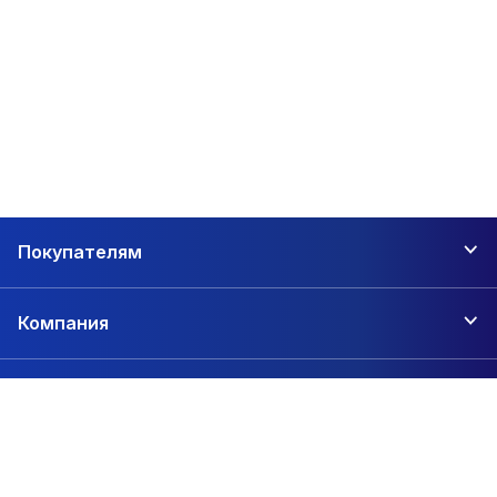
Покупателям
Компания
Контакты
+7 (846) 202-60-15
г. Самара, ул. Ново-Вокзальная улица, 146А
zakaz@1sc.saturn-r.ru