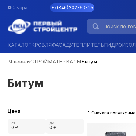
Самара
+7
(
846
)
202-60-15
КАТАЛОГ
КРОВЛЯ
ФАСАД
УТЕПЛИТЕЛЬ
ГИДРОИЗО
Главная
СТРОЙМАТЕРИАЛЫ
Битум
Битум
Цена
Сначала популярные
от
до