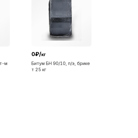
0
₽
/
кг
фт-м
Битум БН 90/10, п/э, брике
т 25 кг