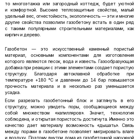
то многоэтажка или загородный коттедж, будет уютной
и комфортной. Высокие теплозащитные свойства, малый
удельный вес, огнестойкость, экологичность — эти и многие
другие свойства позволили газобетону встать в один ряд
с такими популярными строительными материалами, как
кирпич и дерево.
Газобетон — это искусственный каменный пористый
материал, основными компонентами для изготовления
которого являются песок, вода и известь. Газообразующая
добавка при реакции с этими элементами создает пористую
структуру. Благодаря автоклавной обработке при
температуре +180 °С и давлении до 14 бар повышается
прочность материала и в несколько раз уменьшается
усадка.
Если разрезать газобетонный блок и заглянуть в его
структуру, можно увидеть поры, сообщающиеся между
собой множеством «капилляров». Значит, технология
соблюдена, и открытая пористость достигнута. Именно это
качество дает материалу возможность «дышать». Связь
между порами в газобетоне позволяет мигрировать влаге
и воздуху. Поэтому внутри дома из газобетонной наружной