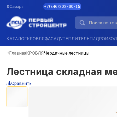
Самара
+7
(
846
)
202-60-15
КАТАЛОГ
КРОВЛЯ
ФАСАД
УТЕПЛИТЕЛЬ
ГИДРОИЗО
Главная
КРОВЛЯ
Чердачные лестницы
Лестница складная м
Сравнить