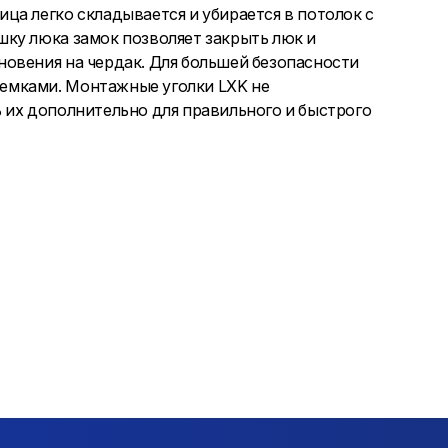
ца легко складывается и убирается в потолок с
ку люка замок позволяет закрыть люк и
овения на чердак. Для большей безопасности
емками. Монтажные уголки LXK не
 их дополнительно для правильного и быстрого