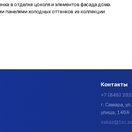
нка в отделке цоколя и элементов фасада дома.
и панелями холодных оттенков из коллекции
Контакты
+7 (846) 20
г. Самара, у
улица, 146А
zakaz@1sc.sa