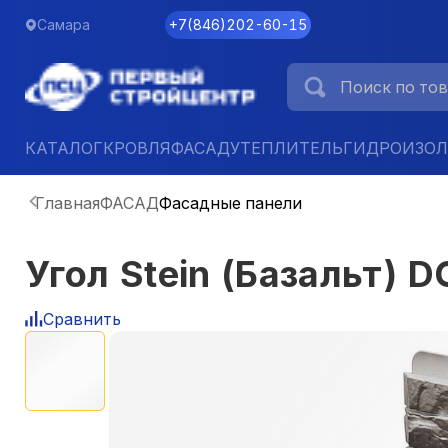
Самара
+7
(
846
)
202-60-15
КАТАЛОГ
КРОВЛЯ
ФАСАД
УТЕПЛИТЕЛЬ
ГИДРОИЗО
Главная
ФАСАД
Фасадные панели
Угол Stein (Базальт) 
Сравнить