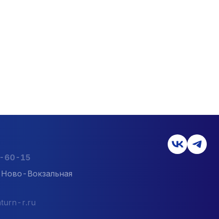
2-60-15
л. Ново-Вокзальная
turn-r.ru