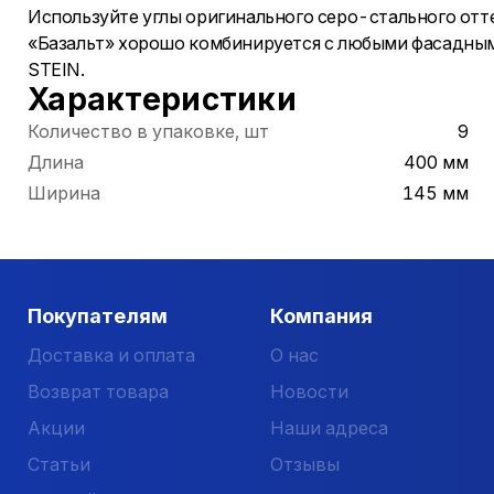
Используйте углы оригинального серо-стального отте
«Базальт» хорошо комбинируется с любыми фасадным
STEIN.
Характеристики
Количество в упаковке, шт
9
Длина
400 мм
Ширина
145 мм
Покупателям
Компания
Доставка и оплата
О нас
Возврат товара
Новости
Акции
Наши адреса
Статьи
Отзывы