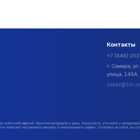
Контакты
+7 (846) 20
г. Самара, у
улица, 146А
zakaz@1sc.sa
публичной офертой. Наличие материала и цены, пожалуйста, уточняйте у менеджеро
Они помогают настраивать рекламу и анализировать трафик. Оставаясь на сайте, вы сог