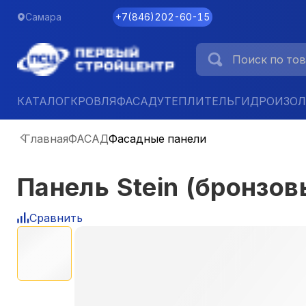
Самара
+7
(
846
)
202-60-15
КАТАЛОГ
КРОВЛЯ
ФАСАД
УТЕПЛИТЕЛЬ
ГИДРОИЗО
Главная
ФАСАД
Фасадные панели
Панель Stein (бронзо
Сравнить