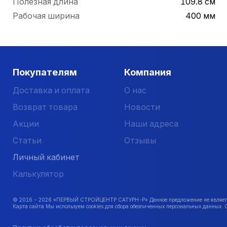
Полезная длина
109.8 см
Рабочая ширина
400 мм
Покупателям
Компания
Доставка и оплата
О нас
Возврат товара
Новости
Акции
Наши адреса
Статьи
Отзывы
Личный кабинет
Калькулятор
© 2016 -
2026
«ПЕРВЫЙ СТРОЙЦЕНТР САТУРН-Р» Данное предложение не является 
Карта сайта Мы используем cookies для сбора обезличенных персональных данных. 