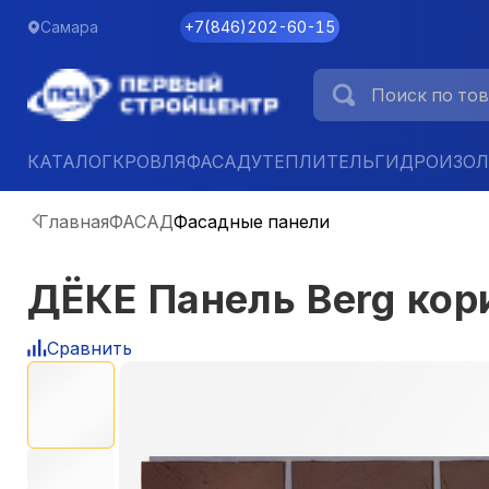
Самара
+7
(
846
)
202-60-15
КАТАЛОГ
КРОВЛЯ
ФАСАД
УТЕПЛИТЕЛЬ
ГИДРОИЗО
Главная
ФАСАД
Фасадные панели
ДЁКЕ Панель Berg ко
Сравнить