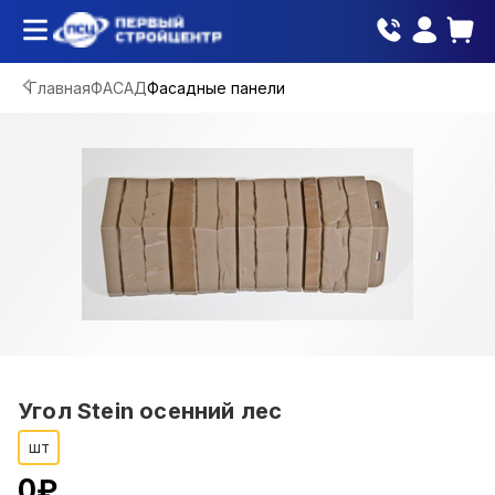
Главная
ФАСАД
Фасадные панели
Угол Stein осенний лес
шт
0
₽