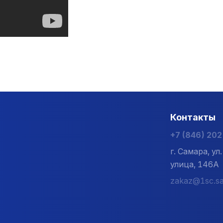
Контакты
+7 (846) 20
г. Самара, у
улица, 146А
zakaz@1sc.sa