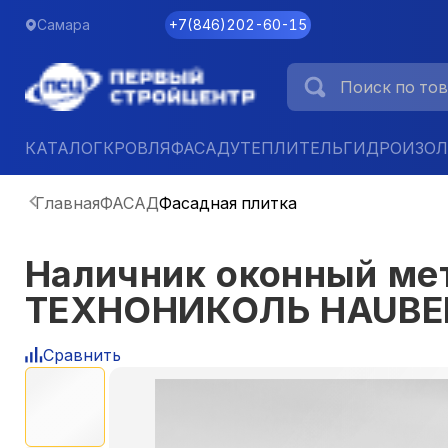
Самара
+7
(
846
)
202-60-15
КАТАЛОГ
КРОВЛЯ
ФАСАД
УТЕПЛИТЕЛЬ
ГИДРОИЗО
Главная
ФАСАД
Фасадная плитка
Наличник оконный ме
ТЕХНОНИКОЛЬ HAUBE
Сравнить