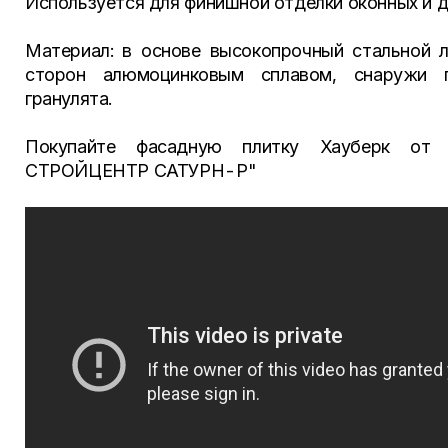
Используется для финишной отделки оконных и 
Материал: в основе высокопрочный стальной 
сторон алюмоцинковым сплавом, снаружи п
гранулята.
Покупайте фасадную плитку Хауберк о
СТРОЙЦЕНТР САТУРН-Р"