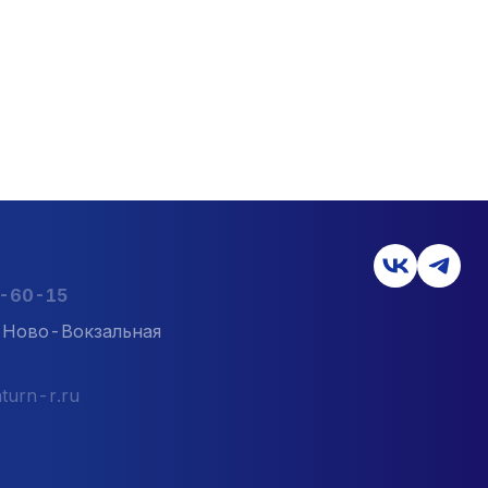
2-60-15
л. Ново-Вокзальная
turn-r.ru