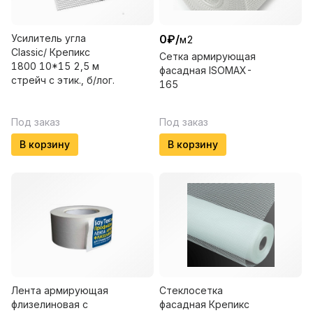
Усилитель угла
0
₽
/
м2
Classic/ Крепикс
Сетка армирующая
1800 10*15 2,5 м
фасадная ISOMAX-
стрейч с этик., б/лог.
165
Под заказ
Под заказ
В корзину
В корзину
Лента армирующая
Стеклосетка
флизелиновая с
фасадная Крепикс