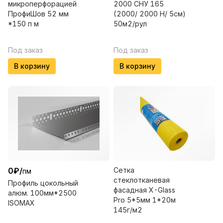
микроперфорацией
2000 СНУ 165
ПрофиШов 52 мм
(2000/ 2000 Н/ 5см)
*150 п м
50м2/рул
Под заказ
Под заказ
В корзину
В корзину
0
₽
/
Сетка
пм
стеклотканевая
Профиль цокольный
фасадная X-Glass
алюм. 100мм*2500
Pro 5*5мм 1*20м
ISOMAX
145г/м2