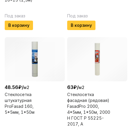
Под заказ
Под заказ
В корзину
В корзину
48.56
₽
/
63
₽
/
м2
м2
Стеклосетка
Стеклосетка
штукатурная
фасадная (рядовая)
ProFasad 160,
FasadPro 2000,
5*5мм, 1*50м
4*5мм, 1*50м, 2000
Н ГОСТ Р 55225-
2017, А