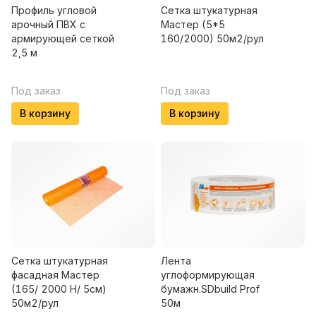
Профиль угловой
Сетка штукатурная
арочный ПВХ с
Мастер (5*5
армирующей сеткой
160/2000) 50м2/рул
2,5 м
Под заказ
Под заказ
В корзину
В корзину
Сетка штукатурная
Лента
фасадная Мастер
углоформирующая
(165/ 2000 Н/ 5см)
бумажн.SDbuild Prof
50м2/рул
50м