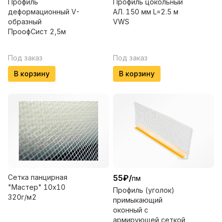
Профиль
Профиль цокольный
деформационный V-
АЛ. 150 мм L=2.5 м
образный
VWS
ПроофСист 2,5м
Под заказ
Под заказ
В корзину
В корзину
Сетка панцирная
55
₽
/
пм
"Мастер" 10х10
Профиль (уголок)
320г/м2
примыкающий
оконный с
армирующей сеткой