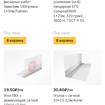
фасадных работ
усиленная (кл.А)
5ммх5мм 160гр/кв.м
панцирная STG
1*50м Polinet+
Composit3600
1*25м, 320 гр/м2,
3600 Н, ГОСТ Р 55
Под заказ
Под заказ
В корзину
В корзину
19.50
₽
/
30.80
₽
/
пм
пм
Угол ПВХ с
Уголок с сеткой
армирующей сеткой
10*15 2,5м Konel
10*15 (2,5м)