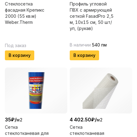
Стеклосетка
Профиль угловой
фасадная Крепикс
ПВХ с армирующей
2000 (55 кв.м)
сеткой FasadPro 2,5
Weber.Therm
м, 10х15 см, 50 шт/
уп, (рукав)
В наличии
540
пм
Под заказ
В корзину
В корзину
35
₽
/
4 402.50
₽
/
м2
м2
Сетка
Сетка
стеклотканевая для
стеклотканевая