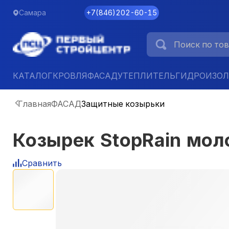
Самара
+7
(
846
)
202-60-15
КАТАЛОГ
КРОВЛЯ
ФАСАД
УТЕПЛИТЕЛЬ
ГИДРОИЗО
Главная
ФАСАД
Защитные козырьки
Козырек StopRain мо
Сравнить