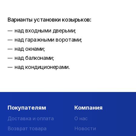
Варианты установки козырьков:
над входными дверьми;
над гаражными воротами;
над окнами;
над балконами;
над кондиционерами.
Покупателям
Компания
Доставка и оплата
О нас
Возврат товара
Новости