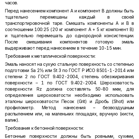
часов.
Перед нанесением компонент А и компонент В должны быть
тщательно перемешаны каждый в своей
транспортировочной таре. Смешать компоненты A и В в
соотношении 100:25 (20 кг компонент А + 5 кг компонент В)
и тщательно перемешать до однородной консистенции.
После смешивания компонентов готовую эмаль
выдерживают перед нанесением в течение 10-15 мин.
Требования к металлической поверхности:
Эмаль наносят на сухую стальную поверхность со степенью
подготовки Sa 2½ или St 3 по ГОСТ Р ИСО 8501-1-2014 или
степени 2 по ГОСТ 9.402-2004, степень обезжиривания
поверхности – 1 по ГОСТ 9.402-2004. Шероховатость
поверхности Rz должна составлять 50-80 мкм, для
определения шероховатости необходимо использовать
эталоны шероховатости Песок (Grit) и Дробь (Shot) или
профилометр. Метод нанесения – безвоздушным
распылением или, на маленьких площадях, вручную (кисти,
валик).
Требования к бетонной поверхности:
Бетонные поверхности должны быть ровными, сухими,