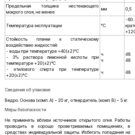
Предельная толщина нестекающего
мм
0,5
мокрого слоя, не менее
-60
Температура эксплуатации
°С
крат
+120
Стойкость пленки к статическому
воздействию жидкостей:
- воды при температуре +40(±2)°С
ч
48
- 3% раствора лимонной кислоты при
ч
48
температуре +20(±2)°С
- этилового спирта при температуре
ч
48
+20(±2)°С
Сведения об упаковке
Ведро. Основа (комп. А) – 20 кг, отвердитель (комп. В) – 5 кг.
Меры безопасности
Не применять вблизи источников открытого огня. Работы
проводить в хорошо проветриваемых помещениях, в
средствах индивидуальной защиты. Избегать попадания на