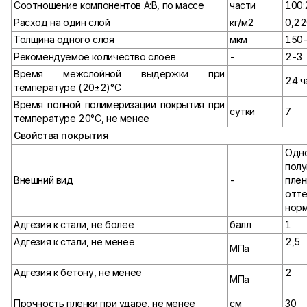
Соотношение компонентов А:В, по массе
части
100:
Расход на один слой
кг/м2
0,22
Толщина одного слоя
мкм
150
Рекомендуемое количество слоев
-
2-3
Время межслойной выдержки при
24 ч
температуре (20±2)°С
Время полной полимеризации покрытия при
сутки
7
температуре 20°С, не менее
Свойства покрытия
Одн
полу
Внешний вид
-
плен
от
нор
Адгезия к стали, не более
балл
1
Адгезия к стали, не менее
2,5
МПа
Адгезия к бетону, не менее
2
МПа
Прочность пленки при ударе, не менее
см
30