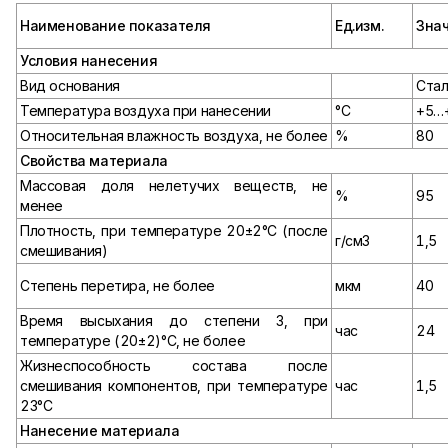
Наименование показателя
Ед.изм.
Зна
Условия нанесения
Вид основания
Стал
Температура воздуха при нанесении
°С
+5…
Относительная влажность воздуха, не более
%
80
Свойства материала
Массовая доля нелетучих веществ, не
%
95
менее
Плотность, при температуре 20±2°С (после
г/см3
1,5
смешивания)
Степень перетира, не более
мкм
40
Время высыхания до степени 3, при
час
24
температуре (20±2)°С, не более
Жизнеспособность состава после
смешивания компонентов, при температуре
час
1,5
23°С
Нанесение материала