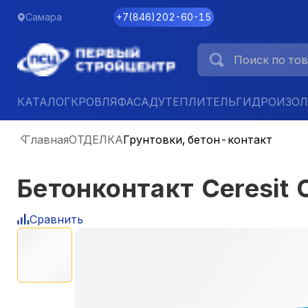
Самара
+7
(
846
)
202-60-15
КАТАЛОГ
КРОВЛЯ
ФАСАД
УТЕПЛИТЕЛЬ
ГИДРОИЗО
Главная
ОТДЕЛКА
Грунтовки, бетон-контакт
Бетонконтакт Ceresit 
Сравнить