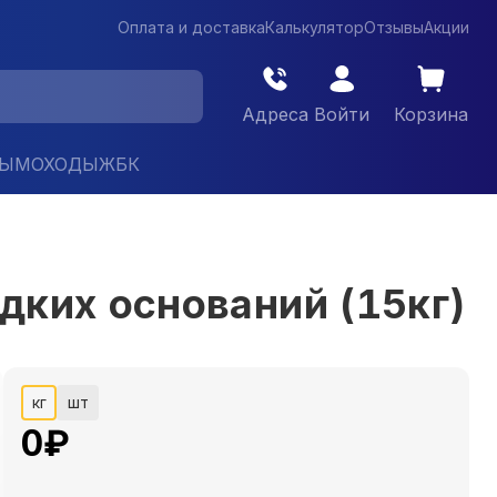
Оплата и доставка
Калькулятор
Отзывы
Акции
Адреса
Войти
Корзина
ДЫМОХОДЫ
ЖБК
адких оснований (15кг)
кг
шт
0
₽