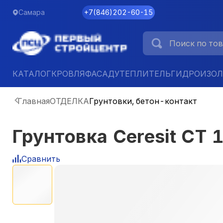
Самара
+7
(
846
)
202-60-15
КАТАЛОГ
КРОВЛЯ
ФАСАД
УТЕПЛИТЕЛЬ
ГИДРОИЗО
Главная
ОТДЕЛКА
Грунтовки, бетон-контакт
Грунтовка Ceresit СТ
Сравнить