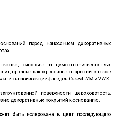
 оснований перед нанесением декоративных
отах.
есчаных, гипсовых и цементно-известковых
лит, прочных лакокрасочных покрытий, а также
ужной теплоизоляции фасадов Ceresit WM и VWS.
агрунтованной поверхности шероховатость,
гезию декоративных покрытий к основанию.
может быть колерована в цвет последующего