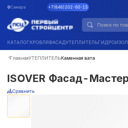
Самара
+7
(
846
)
202-60-15
КАТАЛОГ
КРОВЛЯ
ФАСАД
УТЕПЛИТЕЛЬ
ГИДРОИЗО
Главная
УТЕПЛИТЕЛЬ
Каменная вата
ISOVER Фасад-Мастер 
Сравнить