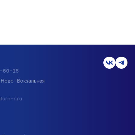
2-60-15
л. Ново-Вокзальная
turn-r.ru