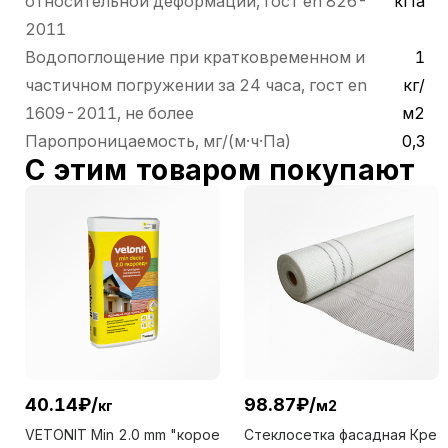
относительной деформации, гост en 826-
кПа
2011
Водопоглощение при кратковременном и
1
частичном погружении за 24 часа, гост en
кг/
1609-2011, не более
м2
Паропроницаемость, мг/(м·ч·Па)
0,3
С этим товаром покупают
40.14
₽
/
98.87
₽
/
кг
м2
VETONIT Min 2.0 mm "корое
Стеклосетка фасадная Кре