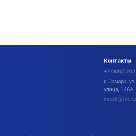
Контакты
+7 (846) 20
г. Самара, у
улица, 146А
zakaz@1sc.sa