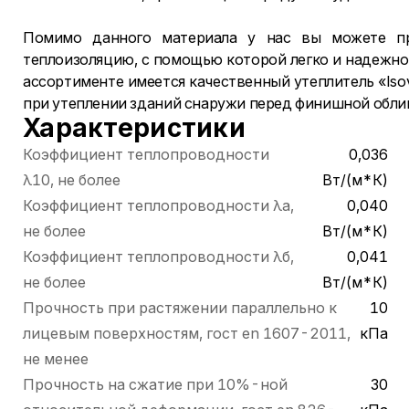
Помимо данного материала у нас вы можете п
теплоизоляцию, с помощью которой легко и надежно
ассортименте имеется качественный утеплитель «Iso
при утеплении зданий снаружи перед финишной обли
Характеристики
Коэффициент теплопроводности
0,036
λ10, не более
Вт/(м*К)
Коэффициент теплопроводности λа,
0,040
не более
Вт/(м*К)
Коэффициент теплопроводности λб,
0,041
не более
Вт/(м*К)
Прочность при растяжении параллельно к
10
лицевым поверхностям, гост en 1607-2011,
кПа
не менее
Прочность на сжатие при 10%-ной
30