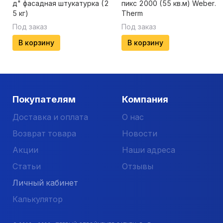
д" фасадная штукатурка (2
пикс 2000 (55 кв.м) Weber.
5 кг)
Therm
Под заказ
Под заказ
В корзину
В корзину
Покупателям
Компания
Доставка и оплата
О нас
Возврат товара
Новости
Акции
Наши адреса
Статьи
Отзывы
Личный кабинет
Калькулятор