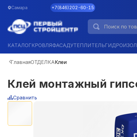
Самара
+7
(
846
)
202-60-15
КАТАЛОГ
КРОВЛЯ
ФАСАД
УТЕПЛИТЕЛЬ
ГИДРОИЗО
Главная
ОТДЕЛКА
Клеи
Клей монтажный гипс
Сравнить