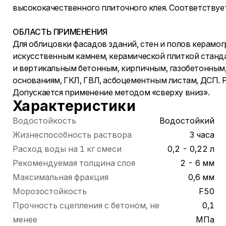
высококачественного плиточного клея. Соответству
ОБЛАСТЬ ПРИМЕНЕНИЯ
Для облицовки фасадов зданий, стен и полов керамо
искусственным камнем, керамической плиткой станд
и вертикальным бетонным, кирпичным, газобетонны
основаниям, ГКЛ, ГВЛ, асбоцементным листам, ДСП. 
Допускается применение методом «сверху вниз».
Характеристики
Водостойкость
Водостойкий
Жизнеспособность раствора
3 часа
Расход воды на 1 кг смеси
0,2 - 0,22 л
Рекомендуемая толщина слоя
2 - 6 мм
Максимальная фракция
0,6 мм
Морозостойкость
F50
Прочность сцепления с бетоном, не
0,1
менее
МПа