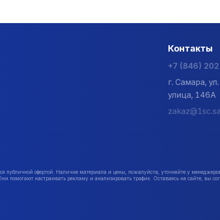
Контакты
+7 (846) 20
г. Самара, у
улица, 146А
zakaz@1sc.sa
публичной офертой. Наличие материала и цены, пожалуйста, уточняйте у менеджеро
Они помогают настраивать рекламу и анализировать трафик. Оставаясь на сайте, вы сог