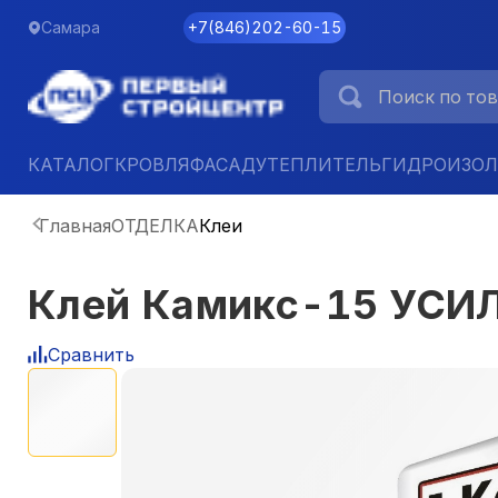
Самара
+7
(
846
)
202-60-15
КАТАЛОГ
КРОВЛЯ
ФАСАД
УТЕПЛИТЕЛЬ
ГИДРОИЗО
Главная
ОТДЕЛКА
Клеи
Клей Камикс-15 УСИЛ
Сравнить