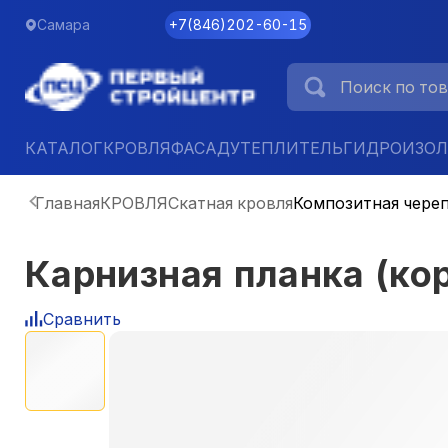
Самара
+7
(
846
)
202-60-15
КАТАЛОГ
КРОВЛЯ
ФАСАД
УТЕПЛИТЕЛЬ
ГИДРОИЗО
Главная
КРОВЛЯ
Скатная кровля
Композитная чере
Карнизная планка (к
Сравнить