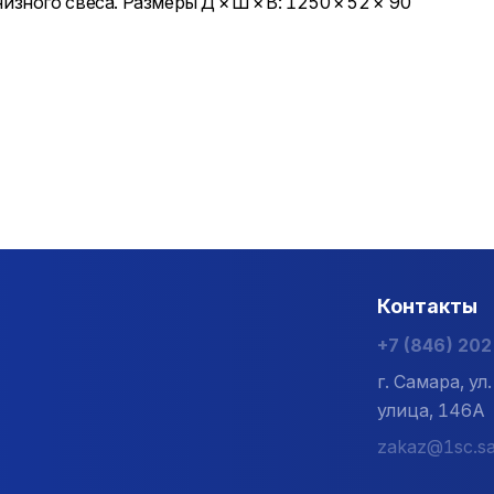
ного свеса. Размеры Д × Ш × В: 1250 × 52 × 90
Контакты
+7 (846) 20
г. Самара, у
улица, 146А
zakaz@1sc.sa