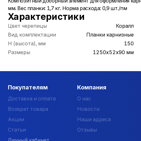
Композитный доборный элемент для оформления карниз
мм. Вес планки: 1,7 кг. Норма расхода: 0,9 шт./пм
Характеристики
Цвет черепицы
Коралл
Вид комплектации
Планки карнизные
Н (высота), мм
150
Размеры
1250х52х90 мм
Покупателям
Компания
Доставка и оплата
О нас
Возврат товара
Новости
Акции
Наши адреса
Статьи
Отзывы
Личный кабинет