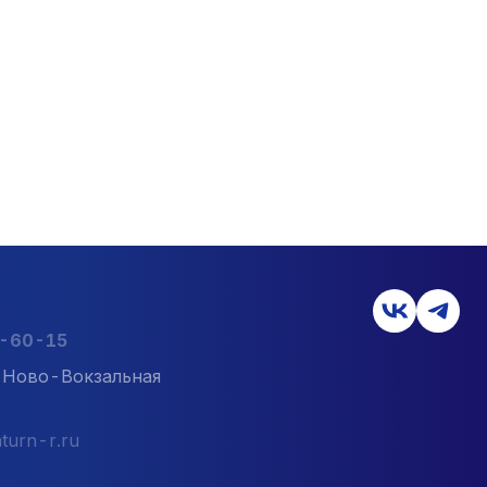
2-60-15
л. Ново-Вокзальная
turn-r.ru