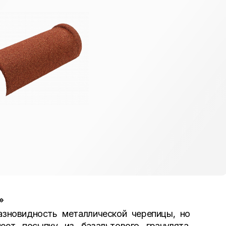
»
азновидность металлической черепицы, но
ет посыпку из базальтового гранулята.