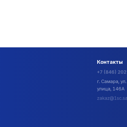
Контакты
+7 (846) 20
г. Самара, у
улица, 146А
zakaz@1sc.sa