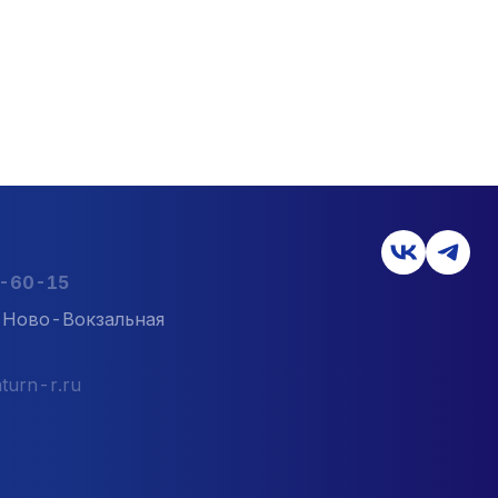
2-60-15
л. Ново-Вокзальная
turn-r.ru