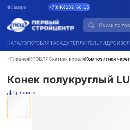
Самара
+7
(
846
)
202-60-15
КАТАЛОГ
КРОВЛЯ
ФАСАД
УТЕПЛИТЕЛЬ
ГИДРОИЗО
Главная
КРОВЛЯ
Скатная кровля
Композитная чере
Конек полукруглый L
Сравнить