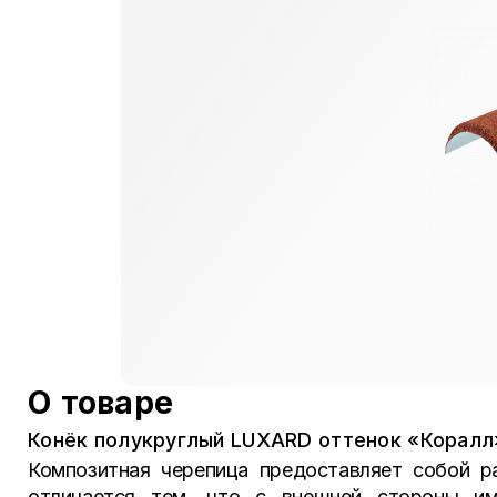
О товаре
Конёк полукруглый LUXARD оттенок «Коралл
Композитная черепица предоставляет собой р
отличается тем, что с внешней стороны име