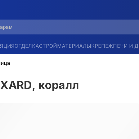
ЛЯЦИЯ
ОТДЕЛКА
СТРОЙМАТЕРИАЛЫ
КРЕПЕЖ
ПЕЧИ И 
пица
UXARD, коралл