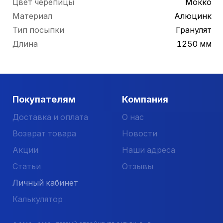
Цвет черепицы
Мокко
Материал
Алюцинк
Тип посыпки
Гранулят
Длина
1250 мм
Покупателям
Компания
Доставка и оплата
О нас
Возврат товара
Новости
Акции
Наши адреса
Статьи
Отзывы
Личный кабинет
Калькулятор