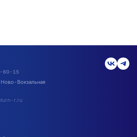
2-60-15
л. Ново-Вокзальная
turn-r.ru