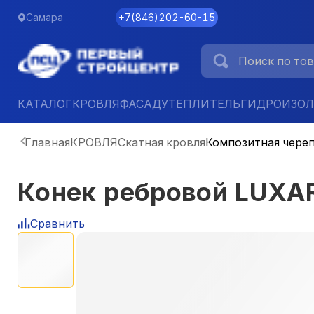
Самара
+7
(
846
)
202-60-15
КАТАЛОГ
КРОВЛЯ
ФАСАД
УТЕПЛИТЕЛЬ
ГИДРОИЗО
Главная
КРОВЛЯ
Скатная кровля
Композитная чере
Конек ребровой LUXA
Сравнить