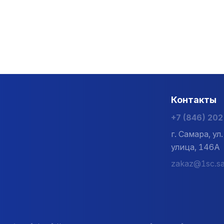
Контакты
+7 (846) 20
г. Самара, у
улица, 146А
zakaz@1sc.sa