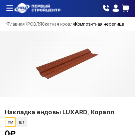
Главная
КРОВЛЯ
Скатная кровля
Композитная черепица
Накладка ендовы LUXARD, Коралл
пм
шт
0
₽