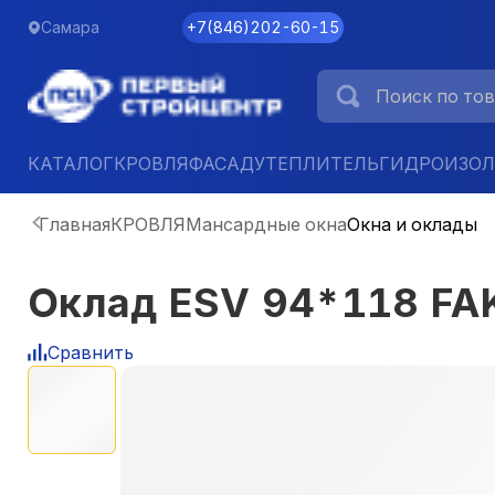
Самара
+7
(
846
)
202-60-15
КАТАЛОГ
КРОВЛЯ
ФАСАД
УТЕПЛИТЕЛЬ
ГИДРОИЗО
Главная
КРОВЛЯ
Мансардные окна
Окна и оклады
Оклад ESV 94*118 FA
Сравнить