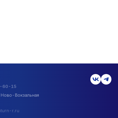
2-60-15
л. Ново-Вокзальная
turn-r.ru