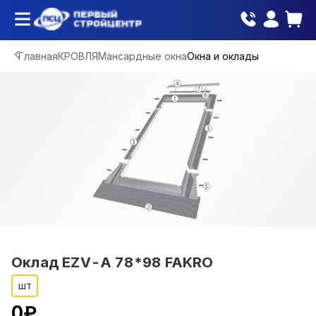
Главная
КРОВЛЯ
Мансардные окна
Окна и оклады
Оклад EZV-A 78*98 FAKRO
шт
0
₽