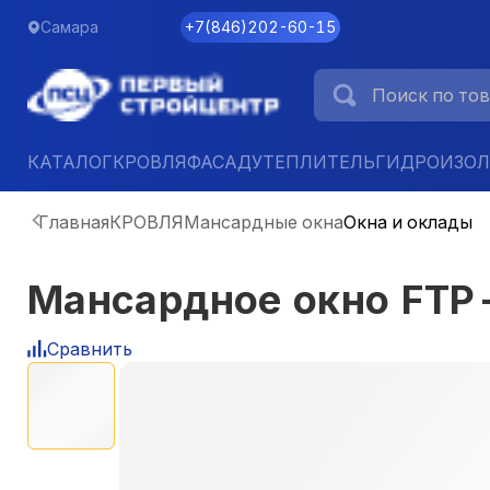
Самара
+7
(
846
)
202-60-15
КАТАЛОГ
КРОВЛЯ
ФАСАД
УТЕПЛИТЕЛЬ
ГИДРОИЗО
Главная
КРОВЛЯ
Мансардные окна
Окна и оклады
Мансардное окно FTР
Сравнить