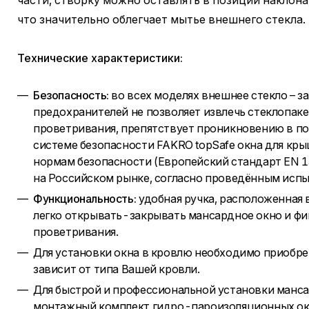
части, створку можно оставлять в позиции наклона,
что значительно облегчает мытье внешнего стекла.
Технические характеристики:
Безопасность:
во всех моделях внешнее стекло – 
предохранителей не позволяет извлечь стеклопаке
проветривания, препятствует проникновению в по
системе безопасности FAKRO topSafe окна для к
нормам безопасности (Европейский стандарт EN 1
на Российском рынке, согласно проведённым испы
Функциональность:
удобная ручка, расположенная 
легко открывать-закрывать мансардное окно и фи
проветривания.
Для установки окна в кровлю необходимо приобре
зависит от типа Вашей кровли.
Для быстрой и профессиональной установки манса
монтажный комплект гидро-пароизоляционных ок