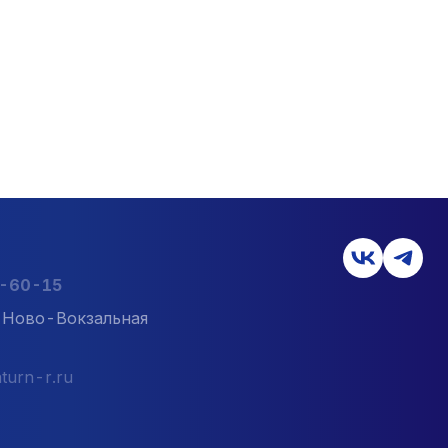
2-60-15
л. Ново-Вокзальная
turn-r.ru