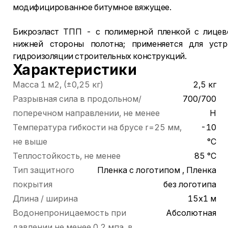
модифицированное битумное вяжущее.
Бикроэласт ТПП - с полимерной пленкой с лицев
нижней стороны полотна; применяется для уст
гидроизоляции строительных конструкций.
Характеристики
Масса 1 м2, (±0,25 кг)
2,5 кг
Разрывная сила в продольном/
700/700
поперечном направлении, не менее
Н
Температура гибкости на брусе r=25 мм,
-10
не выше
°С
Теплостойкость, не менее
85 °С
Тип защитного
Пленка с логотипом , Пленка
покрытия
без логотипа
Длина / ширина
15х1 м
Водонепроницаемость при
Абсолютная
давлении не менее 0,2 мпа, в