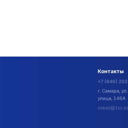
Контакты
+7 (846) 20
г. Самара, у
улица, 146А
zakaz@1sc.sa