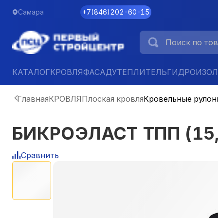
Самара
+7
(
846
)
202-60-15
КАТАЛОГ
КРОВЛЯ
ФАСАД
УТЕПЛИТЕЛЬ
ГИДРОИЗО
Главная
КРОВЛЯ
Плоская кровля
Кровельные рулон
БИКРОЭЛАСТ ТПП (15,
Сравнить