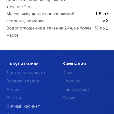
течение 2 ч
Масса вяжущего с наплавляемой
1,5 кг/
стороны, не менее
м2
Водопоглощение в течение 24ч, не более , % по
1
массе
Покупателям
Компания
Доставка и оплата
О нас
Возврат товара
Новости
Акции
Наши адреса
Статьи
Отзывы
Личный кабинет