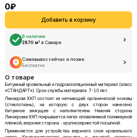
0
₽
Добавить в корзину
В наличии
2870
м
в
Самаре
2
Самовывоз сейчас и позже
Бесплатно
О товаре
Битумный кровельный и гидроизоляционный материал (класс
«СТАНДАРТ»). Срок службы материала 7-10 лет.
Линокром ХКП состоит из негниющей органической основы
(стеклоткань), на которую с двух сторон нанесено
битумное вяжущее с наполнителем. Нижняя сторона
Линокрома ХКП покрывается легко оплавляемой полимерной
пленкой, верхняя сторона - крупнозернистой посыпкой.
Применяется для устройства верхнего слоя кровельного
ковра. Крупнозернистая посыпка с лицевой стороны