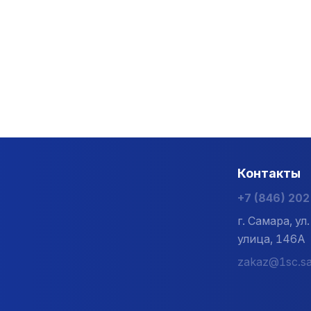
Контакты
+7 (846) 20
г. Самара, у
улица, 146А
zakaz@1sc.sa