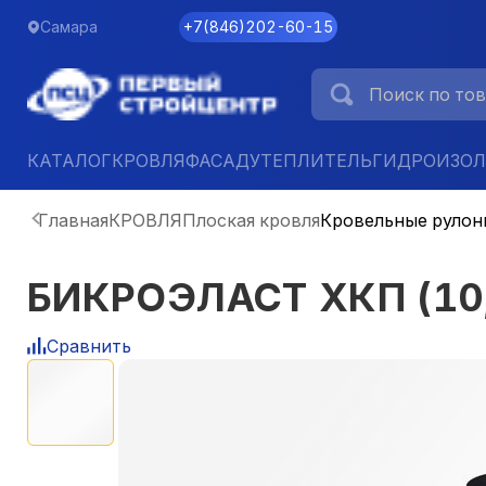
Самара
+7
(
846
)
202-60-15
КАТАЛОГ
КРОВЛЯ
ФАСАД
УТЕПЛИТЕЛЬ
ГИДРОИЗО
Главная
КРОВЛЯ
Плоская кровля
Кровельные рулон
БИКРОЭЛАСТ ХКП (10,
Сравнить