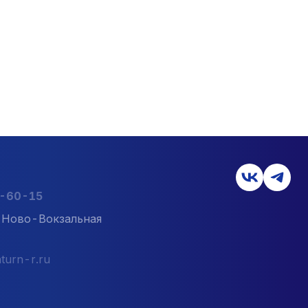
2-60-15
л. Ново-Вокзальная
turn-r.ru