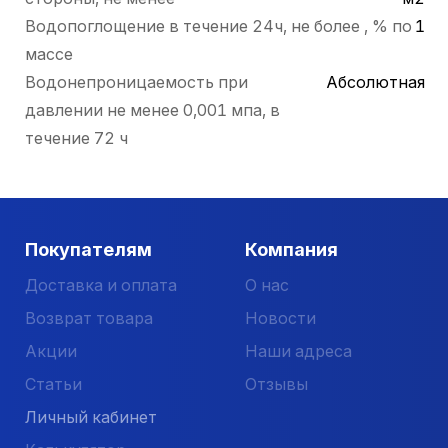
Водопоглощение в течение 24ч, не более , % по
1
массе
Водонепроницаемость при
Абсолютная
давлении не менее 0,001 мпа, в
течение 72 ч
Покупателям
Компания
Доставка и оплата
О нас
Возврат товара
Новости
Акции
Наши адреса
Статьи
Отзывы
Личный кабинет