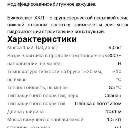
модифицированное битумное вяжущее.
Бикроэласт ХКП - с крупнозернистой посыпкой с ли
нижней стороны полотна; применяется для устр
гидроизоляции строительных конструкций.
Характеристики
Масса 1 м2, (±0,25 кг)
4,0 кг
Разрывная сила в продольном/поперечном
300/-
направлении, не менее
Н
Температура гибкости на брусе r=25 мм,
-10
не выше
°С
Теплостойкость, не менее
85 °С
Тип защитного покрытия, верх
Сланец
Тип защитного покрытия
Пленка с логотипом
Длина / ширина
10х1 м
Масса вяжущего с наплавляемой
1,5 кг/
стороны, не менее
м2