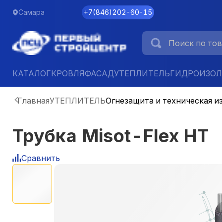
Самара
+7
(
846
)
202-60-15
КАТАЛОГ
КРОВЛЯ
ФАСАД
УТЕПЛИТЕЛЬ
ГИДРОИЗО
Главная
УТЕПЛИТЕЛЬ
Огнезащита и техническая и
Трубка Misot-Flex HT
Сравнить