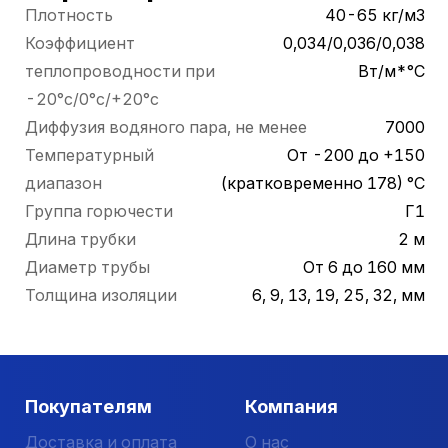
Плотность
40-65 кг/м3
Коэффициент
0,034/0,036/0,038
теплопроводности при
Вт/м*°С
-20°с/0°с/+20°с
Диффузия водяного пара, не менее
7000
Температурный
От -200 до +150
диапазон
(кратковременно 178) °С
Группа горючести
Г1
Длина трубки
2 м
Диаметр трубы
От 6 до 160 мм
Толщина изоляции
6, 9, 13, 19, 25, 32, мм
Покупателям
Компания
Доставка и оплата
О нас