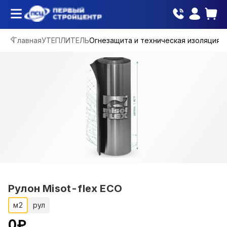
Главная
УТЕПЛИТЕЛЬ
Огнезащита и техническая изоляция
Рулон Misot-flex ECO
м2
рул
0
₽