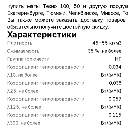
Купить маты Техно 100
,
50 и другую проду
Екатеринбурге, Тюмени, Челябинске, Миассе, Т
Вы также можете заказать доставку товаров 
обязательно получите достойную скидку.
Характеристики
Плотность
45-55 кг/м3
Сжимаемость
35 %, не более
Группа горючести
НГ
Коэффициент теплопроводности
0,034
λ10, не более
Вт/(м*К)
Коэффициент теплопроводности
0,036
λ25, не более
Вт/(м*К)
Коэффициент теплопроводности
0,057
λ125, не более
Вт/(м*К)
Коэффициент теплопроводности
0,115
λ300, не более
Вт/(м*К)