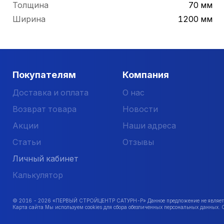
Толщина
70 мм
Ширина
1200 мм
Покупателям
Компания
Доставка и оплата
О нас
Возврат товара
Новости
Акции
Наши адреса
Статьи
Отзывы
Личный кабинет
Калькулятор
© 2016 -
2026
«ПЕРВЫЙ СТРОЙЦЕНТР САТУРН-Р» Данное предложение не является 
Карта сайта Мы используем cookies для сбора обезличенных персональных данных. 