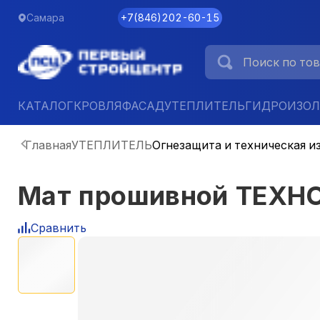
Самара
+7
(
846
)
202-60-15
КАТАЛОГ
КРОВЛЯ
ФАСАД
УТЕПЛИТЕЛЬ
ГИДРОИЗО
Главная
УТЕПЛИТЕЛЬ
Огнезащита и техническая и
Мат прошивной ТЕХНО
Сравнить