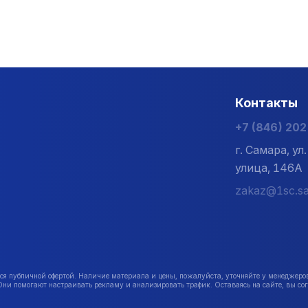
Контакты
+7 (846) 20
г. Самара, у
улица, 146А
zakaz@1sc.sa
публичной офертой. Наличие материала и цены, пожалуйста, уточняйте у менеджеро
Они помогают настраивать рекламу и анализировать трафик. Оставаясь на сайте, вы сог