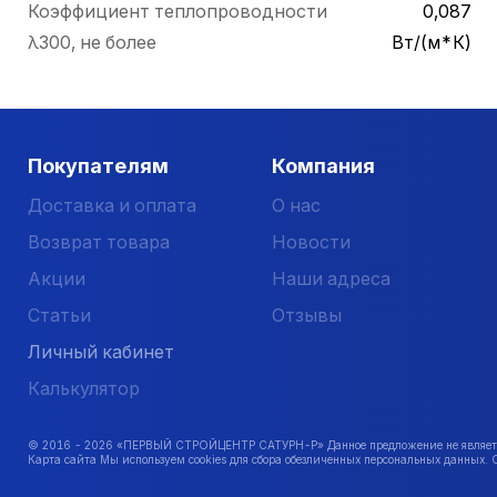
Коэффициент теплопроводности
0,087
λ300, не более
Вт/(м*К)
Покупателям
Компания
Доставка и оплата
О нас
Возврат товара
Новости
Акции
Наши адреса
Статьи
Отзывы
Личный кабинет
Калькулятор
© 2016 -
2026
«ПЕРВЫЙ СТРОЙЦЕНТР САТУРН-Р» Данное предложение не является 
Карта сайта Мы используем cookies для сбора обезличенных персональных данных. 