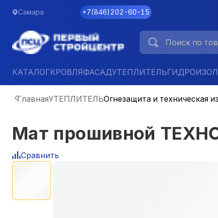
Самара
+7
(
846
)
202-60-15
КАТАЛОГ
КРОВЛЯ
ФАСАД
УТЕПЛИТЕЛЬ
ГИДРОИЗО
Главная
УТЕПЛИТЕЛЬ
Огнезащита и техническая и
Мат прошивной ТЕХНО
Сравнить