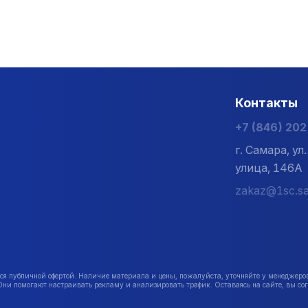
Контакты
+7 (846) 20
г. Самара, у
улица, 146А
zakaz@1sc.sa
публичной офертой. Наличие материала и цены, пожалуйста, уточняйте у менеджеро
Они помогают настраивать рекламу и анализировать трафик. Оставаясь на сайте, вы сог