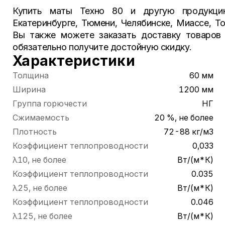
Купить маты Техно 80 и другую продук
Екатеринбурге, Тюмени, Челябинске, Миассе, Т
Вы также можете заказать доставку товаров 
обязательно получите достойную скидку.
Характеристики
Толщина
60 мм
Ширина
1200 мм
Группа горючести
НГ
Сжимаемость
20 %, не более
Плотность
72-88 кг/м3
Коэффициент теплопроводности
0,033
λ10, не более
Вт/(м*К)
Коэффициент теплопроводности
0.035
λ25, не более
Вт/(м*К)
Коэффициент теплопроводности
0.046
λ125, не более
Вт/(м*К)