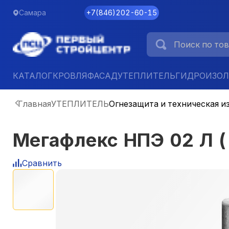
Самара
+7
(
846
)
202-60-15
КАТАЛОГ
КРОВЛЯ
ФАСАД
УТЕПЛИТЕЛЬ
ГИДРОИЗО
Главная
УТЕПЛИТЕЛЬ
Огнезащита и техническая и
Мегафлекс НПЭ 02 Л (
Сравнить