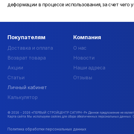
деформации в процессе использования, за счет чего 
Покупателям
Компания
Доставка и оплата
О нас
Возврат товара
Новости
Акции
Наши адреса
Статьи
Отзывы
Личный кабинет
Калькулятор
© 2016 -
2026
«ПЕРВЫЙ СТРОЙЦЕНТР САТУРН-Р» Данное предложение не является 
Карта сайта Мы используем cookies для сбора обезличенных персональных данных. 
Политика обработки персональных данных