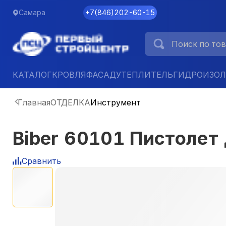
Самара
+7
(
846
)
202-60-15
КАТАЛОГ
КРОВЛЯ
ФАСАД
УТЕПЛИТЕЛЬ
ГИДРОИЗО
Главная
ОТДЕЛКА
Инструмент
Biber 60101 Пистолет 
Сравнить