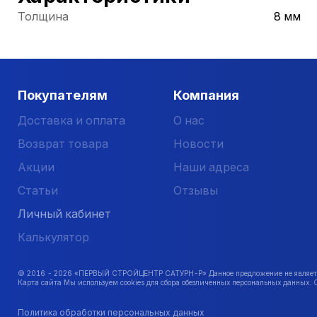
Толщина
8 мм
Покупателям
Компания
Доставка и оплата
О нас
Возврат товара
Новости
Акции
Наши адреса
Статьи
Отзывы
Личный кабинет
Калькулятор
© 2016 -
2026
«ПЕРВЫЙ СТРОЙЦЕНТР САТУРН-Р» Данное предложение не является 
Карта сайта Мы используем cookies для сбора обезличенных персональных данных. 
Политика обработки персональных данных