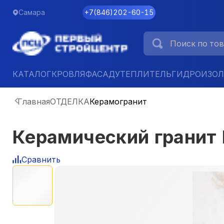
Самара
+7
(
846
)
202-60-15
КАТАЛОГ
КРОВЛЯ
ФАСАД
УТЕПЛИТЕЛЬ
ГИДРОИЗО
Главная
ОТДЕЛКА
Керамогранит
Керамический гранит
Сравнить