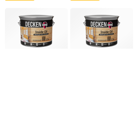
Масло для стен и
Масло для стен и
потолков DECKEN
потолков DECKEN
Insidе Oil/RAL9010
Insidе Oil/NCS
/2,5 л
S1515-B /2,5 л
Под заказ
Под заказ
В корзину
В корзину