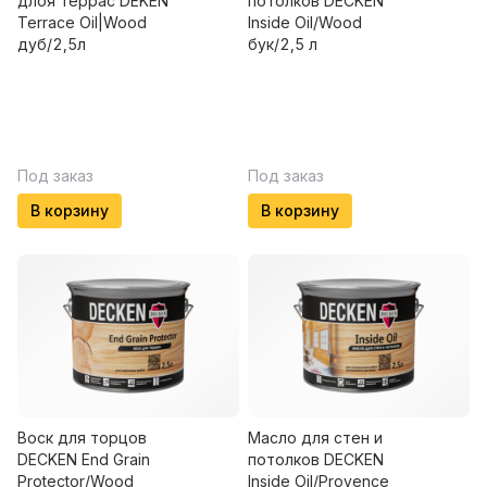
длоя террас DEKEN
потолков DECKEN
Terrace Oil|Wood
Insidе Oil/Wood
дуб/2,5л
бук/2,5 л
Под заказ
Под заказ
В корзину
В корзину
Воск для торцов
Масло для стен и
DECKEN End Grain
потолков DECKEN
Protector/Wood
Insidе Oil/Provence